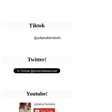
Tiktok
@julianaferreirafs
Twitter!
Youtube!