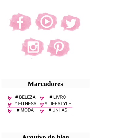
Marcadores
# BELEZA
# LIVRO
# FITNESS
# LIFESTYLE
# MODA
# UNHAS
Arquivo do blog