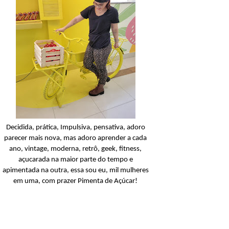
Condicionador
Açucarando: Shampoo 
Condicionador Novex Rit
Dorama!
Ler o post
Decidida, prática, Impulsiva, pensativa, adoro
parecer mais nova, mas adoro aprender a cada
ano, vintage, moderna, retrô, geek, fitness,
açucarada na maior parte do tempo e
apimentada na outra, essa sou eu, mil mulheres
em uma, com prazer Pimenta de Açúcar!