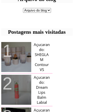
Postagens mais visitadas
Açucaran
do:
SHEGLA
M
Contour
VS
Bronzer!
Açucaran
HELLO AÇUCARADAS, E NESTE
do:
MÊS CHEGOU AQUI EM CASA UMA
Dream
CAIXA RECHEADA DE SHEGLAM,
Lips
TINHA BLUSH, ILUMINADORES E
TODOS OS BRONZER E
Balm
CONTORNOS ...
Labial
Magico
Açucaran